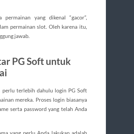
 permainan yang dikenal “gacor”,
am permainan slot. Oleh karena itu,
nggung jawab.
tar PG Soft untuk
ai
perlu terlebih dahulu login PG Soft
ainan mereka. Proses login biasanya
me serta password yang telah Anda
ama yang perlu Anda lakukan adalah