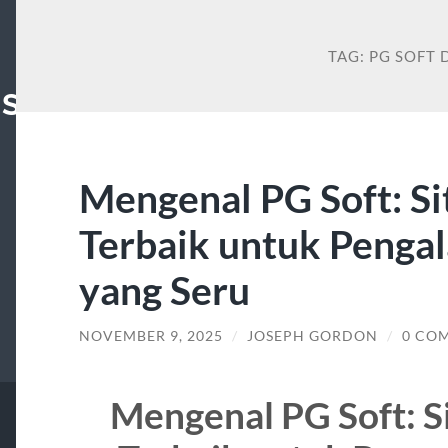
TAG:
PG SOFT
NSGROUP.COM
Mengenal PG Soft: Si
Terbaik untuk Penga
yang Seru
NOVEMBER 9, 2025
/
JOSEPH GORDON
/
0 CO
Mengenal PG Soft: Si