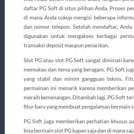
daftar PG Soft di situs pilihan Anda. Proses p
di mana Anda cukup mengisi beberapa informas
dan nomor telepon. Setelah mendaftar, And
digunakan untuk mengakses berbagai perm
transaksi deposit maupun penarikan.
Slot PG atau slot PG Soft sangat diminati kare
memukau dan tema yang beragam, PG Soft juga
yang stabil dan minim gangguan teknis. Fi
permainan ini menarik karena memberikan pel
meraih kemenangan. Ditambah lagi, PG Soft ter
fitur baru yang membuat pengalaman bermain 
PG Soft juga memberikan perhatian khusus pa
bisa bermain slot PG kapan saja dan di mana saj