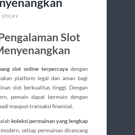
enyenangkan
/
STICKY
 Pengalaman Slot
Menyenangkan
ang slot online terpercaya
dengan
iakan platform legal dan aman bagi
nan slot berkualitas tinggi. Dengan
dern, pemain dapat bermain dengan
adi maupun transaksi finansial.
dalah
koleksi permainan yang lengkap
eo modern, setiap permainan dirancang