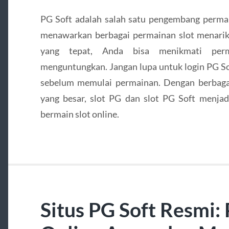
PG Soft adalah salah satu pengembang permai
menawarkan berbagai permainan slot menarik.
yang tepat, Anda bisa menikmati per
menguntungkan. Jangan lupa untuk login PG Sof
sebelum memulai permainan. Dengan berbaga
yang besar, slot PG dan slot PG Soft menjad
bermain slot online.
Situs PG Soft Resmi: