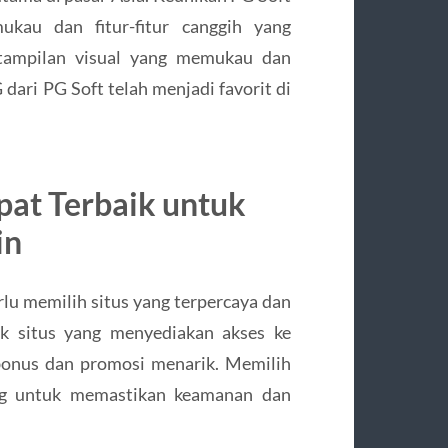
kau dan fitur-fitur canggih yang
tampilan visual yang memukau dan
ari PG Soft telah menjadi favorit di
mpat Terbaik untuk
in
rlu memilih situs yang terpercaya dan
k situs yang menyediakan akses ke
bonus dan promosi menarik. Memilih
ing untuk memastikan keamanan dan