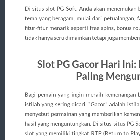
Di situs slot PG Soft, Anda akan menemukan b
tema yang beragam, mulai dari petualangan, fa
fitur-fitur menarik seperti free spins, bonus 
tidak hanya seru dimainkan tetapi juga member
Slot PG Gacor Hari Ini:
Paling Mengu
Bagi pemain yang ingin meraih kemenangan be
istilah yang sering dicari. “Gacor” adalah ist
menyebut permainan yang memberikan kemena
hasil yang menguntungkan. Di situs-situs PG 
slot yang memiliki tingkat RTP (Return to Play