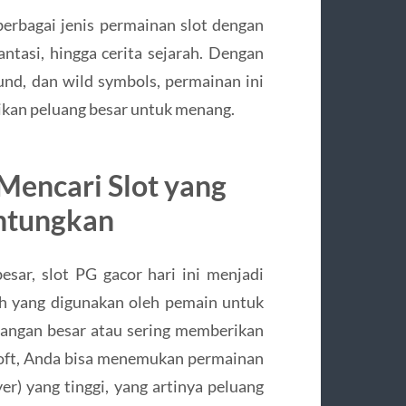
erbagai jenis permainan slot dengan
ntasi, hingga cerita sejarah. Dengan
round, dan wild symbols, permainan ini
ikan peluang besar untuk menang.
 Mencari Slot yang
ntungkan
sar, slot PG gacor hari ini menjadi
ilah yang digunakan oleh pemain untuk
ngan besar atau sering memberikan
Soft, Anda bisa menemukan permainan
er) yang tinggi, yang artinya peluang