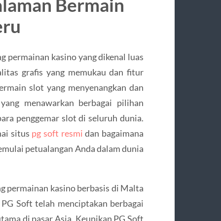
alaman Bermain
eru
g permainan kasino yang dikenal luas
alitas grafis yang memukau dan fitur
bermain slot yang menyenangkan dan
 yang menawarkan berbagai pilihan
ara penggemar slot di seluruh dunia.
ai situs
pg soft resmi
dan bagaimana
 memulai petualangan Anda dalam dunia
g permainan kasino berbasis di Malta
, PG Soft telah menciptakan berbagai
utama di pasar Asia. Keunikan PG Soft