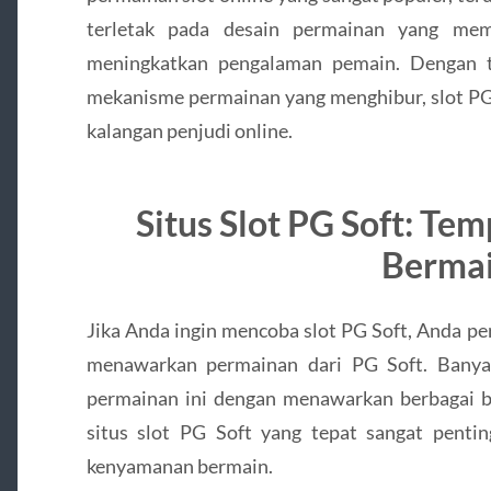
terletak pada desain permainan yang memu
meningkatkan pengalaman pemain. Dengan 
mekanisme permainan yang menghibur, slot PG d
kalangan penjudi online.
Situs Slot PG Soft: Te
Berma
Jika Anda ingin mencoba slot PG Soft, Anda pe
menawarkan permainan dari PG Soft. Banya
permainan ini dengan menawarkan berbagai 
situs slot PG Soft yang tepat sangat pent
kenyamanan bermain.