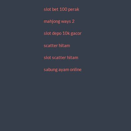
slot bet 100 perak
mahjong ways 2
slot depo 10k gacor
scatter hitam
slot scatter hitam
sabung ayam online