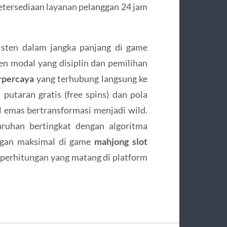
 ketersediaan layanan pelanggan 24 jam
sten dalam jangka panjang di game
n modal yang disiplin dan pemilihan
erpercaya
yang terhubung langsung ke
putaran gratis (free spins) dan pola
 emas bertransformasi menjadi wild.
aruhan bertingkat dengan algoritma
ngan maksimal di game
mahjong slot
i perhitungan yang matang di platform