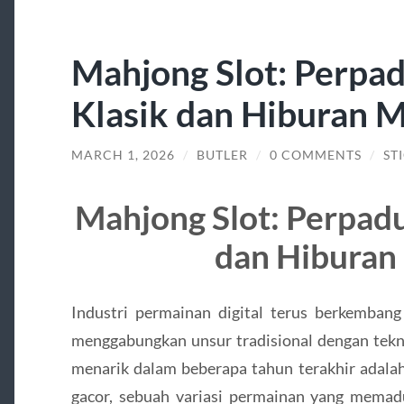
Mahjong Slot: Perpa
Klasik dan Hiburan 
MARCH 1, 2026
/
BUTLER
/
0 COMMENTS
/
ST
Mahjong Slot: Perpad
dan Hiburan
Industri permainan digital terus berkemban
menggabungkan unsur tradisional dengan tekn
menarik dalam beberapa tahun terakhir adala
gacor, sebuah variasi permainan yang mema