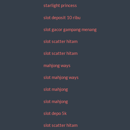
starlight princess
slot deposit 10 ribu
slot gacor gampang menang
slot scatter hitam
slot scatter hitam
mahjong ways
slot mahjong ways
slot mahjong
slot mahjong
slot depo 5k
slot scatter hitam