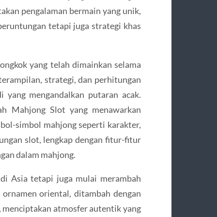
takan pengalaman bermain yang unik,
runtungan tetapi juga strategi khas
ongkok yang telah dimainkan selama
erampilan, strategi, dan perhitungan
yang mengandalkan putaran acak.
rlah Mahjong Slot yang menawarkan
ol-simbol mahjong seperti karakter,
ngan slot, lengkap dengan fitur-fitur
ngan dalam mahjong.
di Asia tetapi juga mulai merambah
n ornamen oriental, ditambah dengan
, menciptakan atmosfer autentik yang