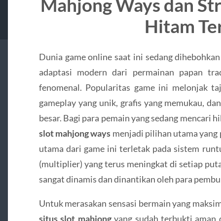
Mahjong Ways dan Stra
Hitam Te
Dunia game online saat ini sedang dihebohkan
adaptasi modern dari permainan papan trad
fenomenal. Popularitas game ini melonjak 
gameplay yang unik, grafis yang memukau, dan
besar. Bagi para pemain yang sedang mencari h
slot mahjong ways
menjadi pilihan utama yang
utama dari game ini terletak pada sistem runt
(multiplier) yang terus meningkat di setiap pu
sangat dinamis dan dinantikan oleh para pembu
Untuk merasakan sensasi bermain yang maksim
situs slot mahjong
yang sudah terbukti aman da