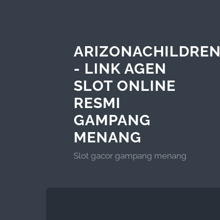
ARIZONACHILDRE
- LINK AGEN
SLOT ONLINE
RESMI
GAMPANG
MENANG
Slot gacor gampang menang