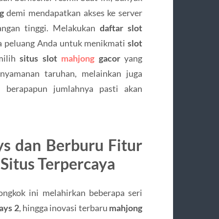
g
demi mendapatkan akses ke server
angan tinggi. Melakukan
daftar slot
a peluang Anda untuk menikmati
slot
milih
situs slot
mahjong
gacor
yang
enyamanan taruhan, melainkan juga
 berapapun jumlahnya pasti akan
s dan Berburu Fitur
Situs Terpercaya
ngkok ini melahirkan beberapa seri
ays 2
, hingga inovasi terbaru
mahjong