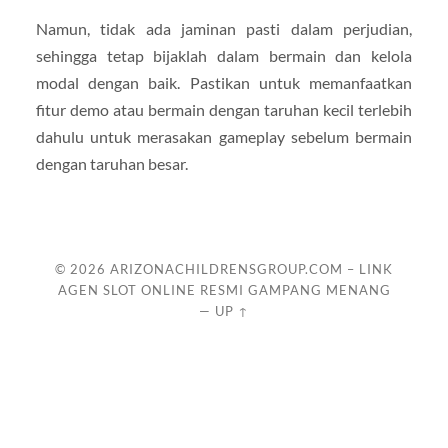
Namun, tidak ada jaminan pasti dalam perjudian,
sehingga tetap bijaklah dalam bermain dan kelola
modal dengan baik. Pastikan untuk memanfaatkan
fitur demo atau bermain dengan taruhan kecil terlebih
dahulu untuk merasakan gameplay sebelum bermain
dengan taruhan besar.
© 2026
ARIZONACHILDRENSGROUP.COM – LINK
AGEN SLOT ONLINE RESMI GAMPANG MENANG
—
UP ↑