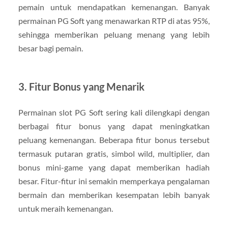
pemain untuk mendapatkan kemenangan. Banyak
permainan PG Soft yang menawarkan RTP di atas 95%,
sehingga memberikan peluang menang yang lebih
besar bagi pemain.
3. Fitur Bonus yang Menarik
Permainan slot PG Soft sering kali dilengkapi dengan
berbagai fitur bonus yang dapat meningkatkan
peluang kemenangan. Beberapa fitur bonus tersebut
termasuk putaran gratis, simbol wild, multiplier, dan
bonus mini-game yang dapat memberikan hadiah
besar. Fitur-fitur ini semakin memperkaya pengalaman
bermain dan memberikan kesempatan lebih banyak
untuk meraih kemenangan.