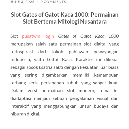
JUNE 3, 2026
/
0 COMMENTS
Slot Gates of Gatot Kaca 1000: Permainan
Slot Bertema Mitologi Nusantara
Slot
pusatwin login
Gates of Gatot Kaca 1000
merupakan salah satu permainan slot digital yang
terinspirasi dari tokoh pahlawan pewayangan
Indonesia, yaitu
Gatot Kaca
. Karakter ini dikenal
sebagai sosok ksatria sakti dengan kekuatan luar biasa
yang sering digambarkan memiliki kemampuan
terbang serta pertahanan tubuh yang sangat kuat.
Dalam versi permainan slot modern, tema ini
diadaptasi menjadi sebuah pengalaman visual dan
interaktif yang menggabungkan unsur budaya dan
hiburan digital.