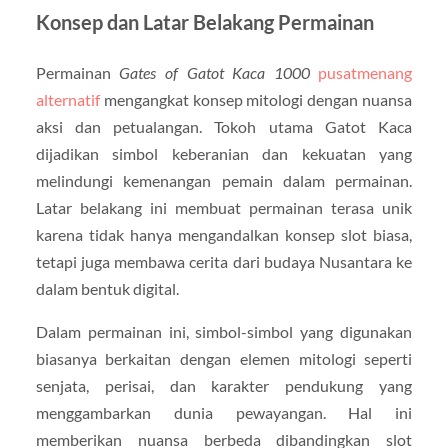
Konsep dan Latar Belakang Permainan
Permainan
Gates of Gatot Kaca 1000
pusatmenang
alternatif
mengangkat konsep mitologi dengan nuansa
aksi dan petualangan. Tokoh utama
Gatot Kaca
dijadikan simbol keberanian dan kekuatan yang
melindungi kemenangan pemain dalam permainan.
Latar belakang ini membuat permainan terasa unik
karena tidak hanya mengandalkan konsep slot biasa,
tetapi juga membawa cerita dari budaya Nusantara ke
dalam bentuk digital.
Dalam permainan ini, simbol-simbol yang digunakan
biasanya berkaitan dengan elemen mitologi seperti
senjata, perisai, dan karakter pendukung yang
menggambarkan dunia pewayangan. Hal ini
memberikan nuansa berbeda dibandingkan slot