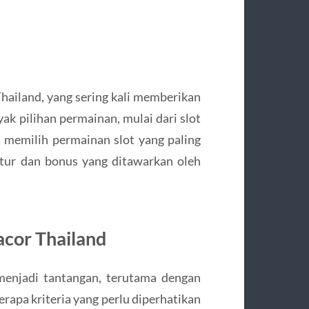
Thailand, yang sering kali memberikan
yak pilihan permainan, mulai dari slot
t memilih permainan slot yang paling
itur dan bonus yang ditawarkan oleh
Gacor Thailand
 menjadi tantangan, terutama dengan
erapa kriteria yang perlu diperhatikan