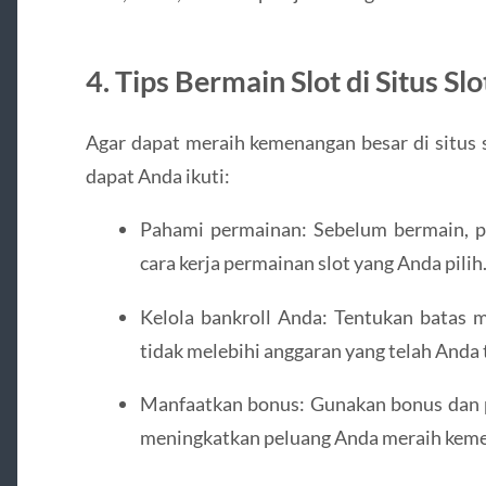
4. Tips Bermain Slot di Situs Sl
Agar dapat meraih kemenangan besar di situs s
dapat Anda ikuti:
Pahami permainan: Sebelum bermain, 
cara kerja permainan slot yang Anda pilih
Kelola bankroll Anda: Tentukan batas 
tidak melebihi anggaran yang telah Anda 
Manfaatkan bonus: Gunakan bonus dan p
meningkatkan peluang Anda meraih kem