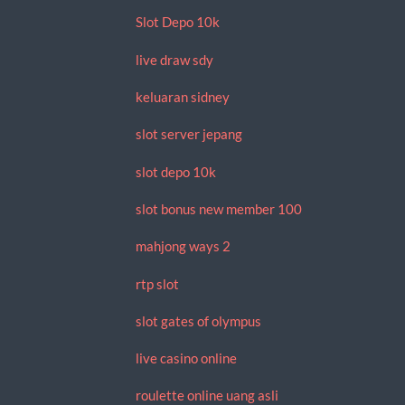
Slot Depo 10k
live draw sdy
keluaran sidney
slot server jepang
slot depo 10k
slot bonus new member 100
mahjong ways 2
rtp slot
slot gates of olympus
live casino online
roulette online uang asli