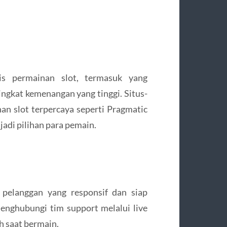
is permainan slot, termasuk yang
gkat kemenangan yang tinggi. Situs-
an slot terpercaya seperti Pragmatic
jadi pilihan para pemain.
 pelanggan yang responsif dan siap
nghubungi tim support melalui live
h saat bermain.