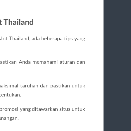
ot Thailand
lot Thailand, ada beberapa tips yang
pastikan Anda memahami aturan dan
.
maksimal taruhan dan pastikan untuk
tentukan.
romosi yang ditawarkan situs untuk
enangan.