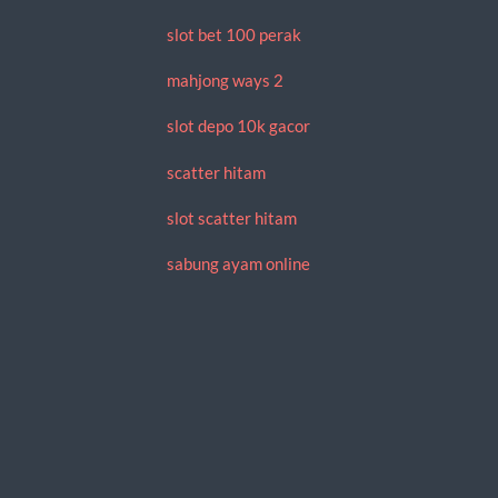
slot bet 100 perak
mahjong ways 2
slot depo 10k gacor
scatter hitam
slot scatter hitam
sabung ayam online