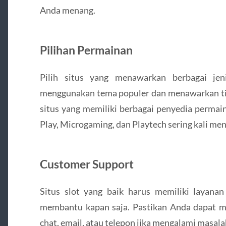
Anda menang.
Pilihan Permainan
Pilih situs yang menawarkan berbagai jen
menggunakan tema populer dan menawarkan tin
situs yang memiliki berbagai penyedia permain
Play, Microgaming, dan Playtech sering kali men
Customer Support
Situs slot yang baik harus memiliki layanan
membantu kapan saja. Pastikan Anda dapat me
chat, email, atau telepon jika mengalami masala