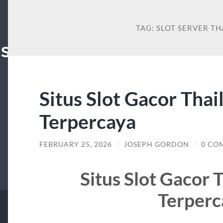
TAG:
SLOT SERVER T
NSGROUP.COM
Situs Slot Gacor Thai
Terpercaya
FEBRUARY 25, 2026
/
JOSEPH GORDON
/
0 CO
Situs Slot Gacor 
Terperc