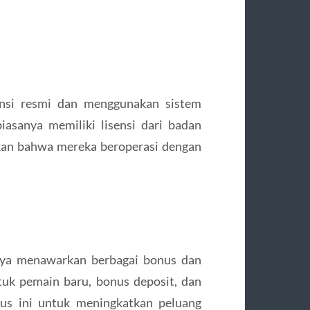
sensi resmi dan menggunakan sistem
iasanya memiliki lisensi dari badan
kan bahwa mereka beroperasi dengan
sanya menawarkan berbagai bonus dan
uk pemain baru, bonus deposit, dan
us ini untuk meningkatkan peluang