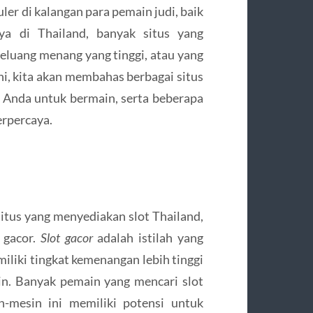
ler di kalangan para pemain judi, baik
ya di Thailand, banyak situs yang
luang menang yang tinggi, atau yang
ini, kita akan membahas berbagai situs
n Anda untuk bermain, serta beberapa
erpercaya.
itus yang menyediakan slot Thailand,
t gacor.
Slot gacor
adalah istilah yang
liki tingkat kemenangan lebih tinggi
n. Banyak pemain yang mencari slot
-mesin ini memiliki potensi untuk