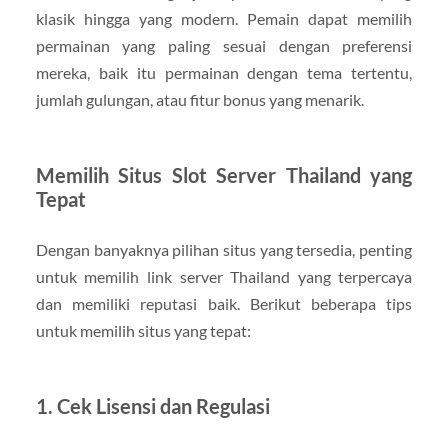
klasik hingga yang modern. Pemain dapat memilih
permainan yang paling sesuai dengan preferensi
mereka, baik itu permainan dengan tema tertentu,
jumlah gulungan, atau fitur bonus yang menarik.
Memilih Situs Slot Server Thailand yang
Tepat
Dengan banyaknya pilihan situs yang tersedia, penting
untuk memilih link server Thailand yang terpercaya
dan memiliki reputasi baik. Berikut beberapa tips
untuk memilih situs yang tepat:
1. Cek Lisensi dan Regulasi