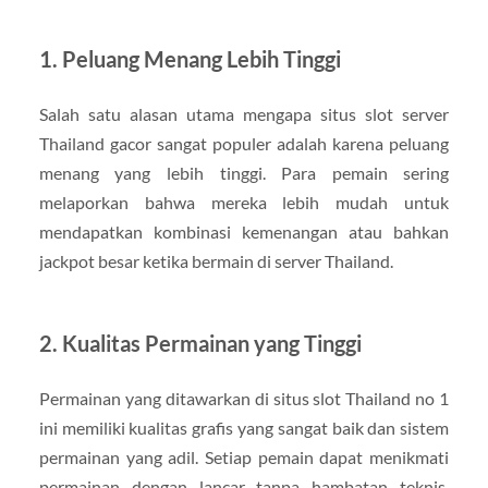
1. Peluang Menang Lebih Tinggi
Salah satu alasan utama mengapa situs slot server
Thailand gacor sangat populer adalah karena peluang
menang yang lebih tinggi. Para pemain sering
melaporkan bahwa mereka lebih mudah untuk
mendapatkan kombinasi kemenangan atau bahkan
jackpot besar ketika bermain di server Thailand.
2. Kualitas Permainan yang Tinggi
Permainan yang ditawarkan di situs slot Thailand no 1
ini memiliki kualitas grafis yang sangat baik dan sistem
permainan yang adil. Setiap pemain dapat menikmati
permainan dengan lancar tanpa hambatan teknis,