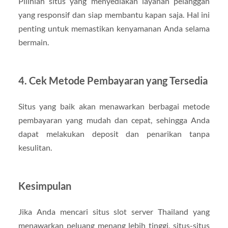
Pilihlah situs yang menyediakan layanan pelanggan
yang responsif dan siap membantu kapan saja. Hal ini
penting untuk memastikan kenyamanan Anda selama
bermain.
4. Cek Metode Pembayaran yang Tersedia
Situs yang baik akan menawarkan berbagai metode
pembayaran yang mudah dan cepat, sehingga Anda
dapat melakukan deposit dan penarikan tanpa
kesulitan.
Kesimpulan
Jika Anda mencari situs slot server Thailand yang
menawarkan peluang menang lebih tinggi, situs-situs