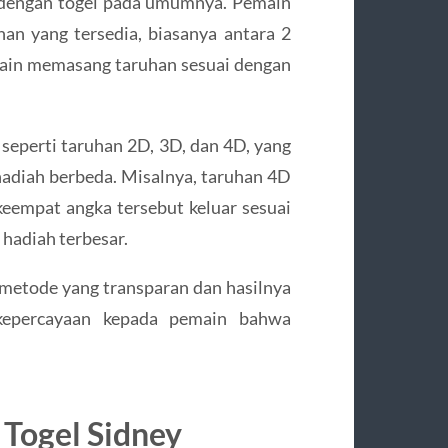
a dengan togel pada umumnya. Pemain
han yang tersedia, biasanya antara 2
pemain memasang taruhan sesuai dengan
 seperti taruhan 2D, 3D, dan 4D, yang
hadiah berbeda. Misalnya, taruhan 4D
keempat angka tersebut keluar sesuai
hadiah terbesar.
metode yang transparan dan hasilnya
kepercayaan kepada pemain bahwa
 Togel Sidney