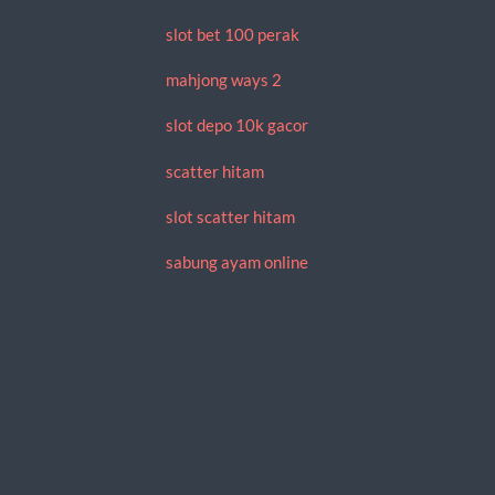
slot bet 100 perak
mahjong ways 2
slot depo 10k gacor
scatter hitam
slot scatter hitam
sabung ayam online