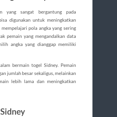
an yang sangat bergantung pada
 bisa digunakan untuk meningkatkan
 mempelajari pola angka yang sering
yak pemain yang mengandalkan data
ilih angka yang dianggap memiliki
dalam bermain togel Sidney. Pemain
an jumlah besar sekaligus, melainkan
main lebih lama dan meningkatkan
 Sidney