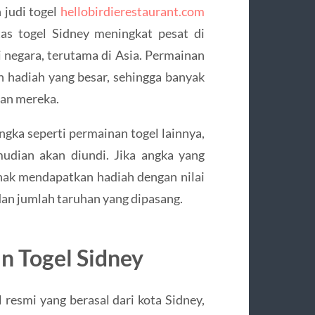
 judi togel
hellobirdierestaurant.com
itas togel Sidney meningkat pesat di
i negara, terutama di Asia. Permainan
n hadiah yang besar, sehingga banyak
an mereka.
ngka seperti permainan togel lainnya,
udian akan diundi. Jika angka yang
rhak mendapatkan hadiah dengan nilai
 dan jumlah taruhan yang dipasang.
n Togel Sidney
l resmi yang berasal dari kota Sidney,