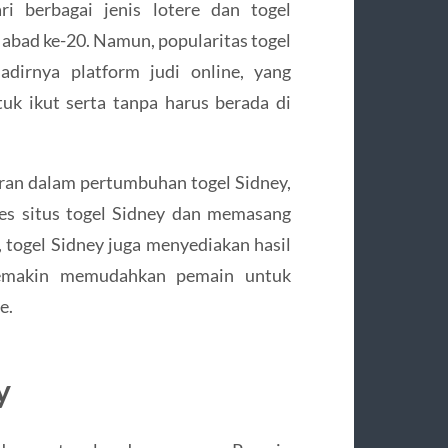
ri berbagai jenis lotere dan togel
l abad ke-20. Namun, popularitas togel
adirnya platform judi online, yang
k ikut serta tanpa harus berada di
ran dalam pertumbuhan togel Sidney,
s situs togel Sidney dan memasang
u, togel Sidney juga menyediakan hasil
 semakin memudahkan pemain untuk
e.
y