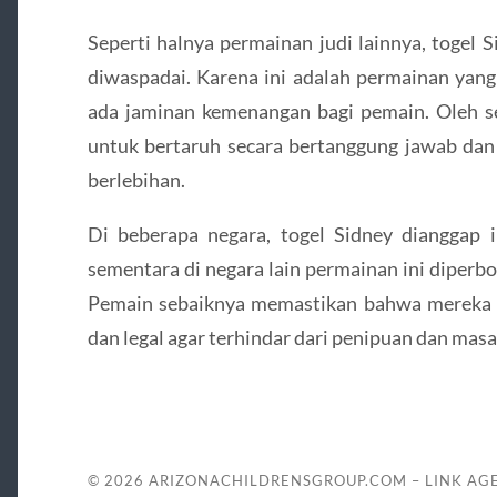
Seperti halnya permainan judi lainnya, togel S
diwaspadai. Karena ini adalah permainan yan
ada jaminan kemenangan bagi pemain. Oleh se
untuk bertaruh secara bertanggung jawab dan 
berlebihan.
Di beberapa negara, togel Sidney dianggap i
sementara di negara lain permainan ini diperb
Pemain sebaiknya memastikan bahwa mereka b
dan legal agar terhindar dari penipuan dan mas
© 2026
ARIZONACHILDRENSGROUP.COM – LINK AGE