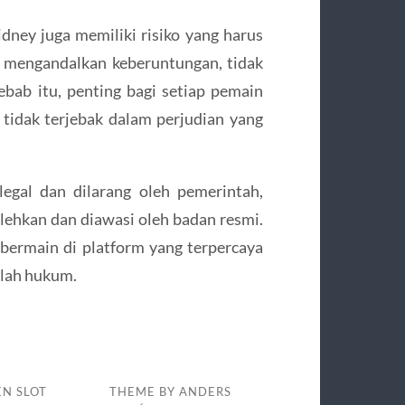
idney juga memiliki risiko yang harus
g mengandalkan keberuntungan, tidak
bab itu, penting bagi setiap pemain
tidak terjebak dalam perjudian yang
legal dan dilarang oleh pemerintah,
olehkan dan diawasi oleh badan resmi.
ermain di platform yang terpercaya
alah hukum.
N SLOT
THEME BY
ANDERS