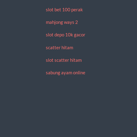
slot bet 100 perak
mahjong ways 2
slot depo 10k gacor
scatter hitam
slot scatter hitam
sabung ayam online