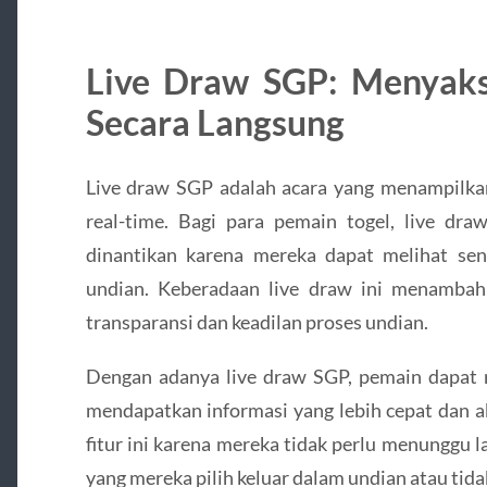
Live Draw SGP: Menyaks
Secara Langsung
Live draw SGP adalah acara yang menampilkan
real-time. Bagi para pemain togel, live d
dinantikan karena mereka dapat melihat sen
undian. Keberadaan live draw ini menambah
transparansi dan keadilan proses undian.
Dengan adanya live draw SGP, pemain dapat 
mendapatkan informasi yang lebih cepat dan 
fitur ini karena mereka tidak perlu menunggu
yang mereka pilih keluar dalam undian atau tida