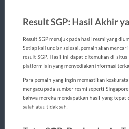
Result SGP: Hasil Akhir 
Result SGP merujuk pada hasil resmi yang dium
Setiap kali undian selesai, pemain akan menca
result SGP. Hasil ini dapat ditemukan di situ
platform lain yang menyediakan informasi terka
Para pemain yang ingin memastikan keakuratan
mengacu pada sumber resmi seperti Singapore 
bahwa mereka mendapatkan hasil yang tepat da
salah atau tidak sah.