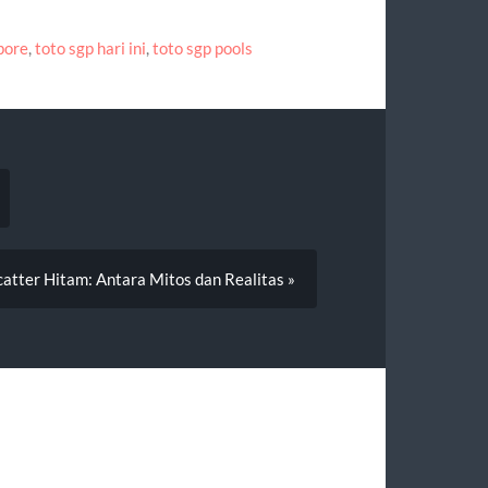
pore
,
toto sgp hari ini
,
toto sgp pools
tter Hitam: Antara Mitos dan Realitas »