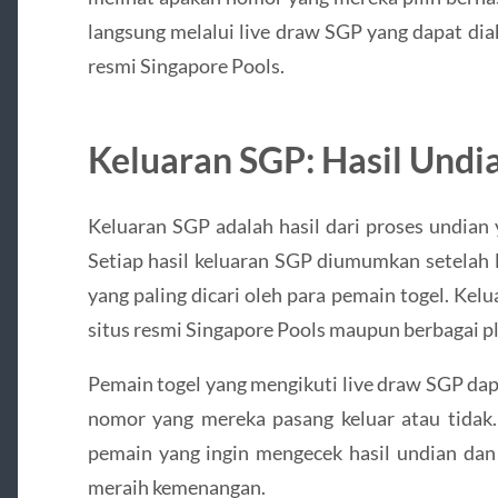
langsung melalui live draw SGP yang dapat dia
resmi Singapore Pools.
Keluaran SGP: Hasil Undi
Keluaran SGP adalah hasil dari proses undian 
Setiap hasil keluaran SGP diumumkan setelah 
yang paling dicari oleh para pemain togel. Kelu
situs resmi Singapore Pools maupun berbagai p
Pemain togel yang mengikuti live draw SGP d
nomor yang mereka pasang keluar atau tidak. 
pemain yang ingin mengecek hasil undian dan
meraih kemenangan.