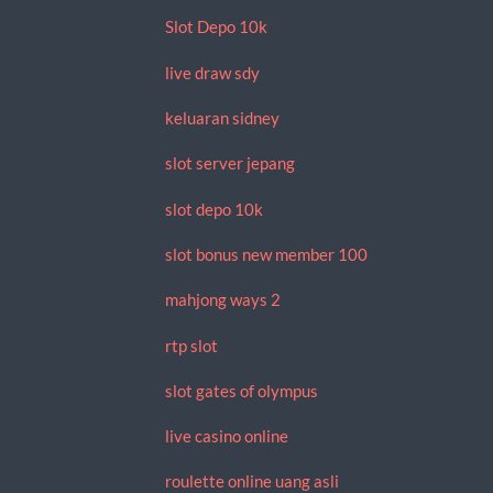
Slot Depo 10k
live draw sdy
keluaran sidney
slot server jepang
slot depo 10k
slot bonus new member 100
mahjong ways 2
rtp slot
slot gates of olympus
live casino online
roulette online uang asli