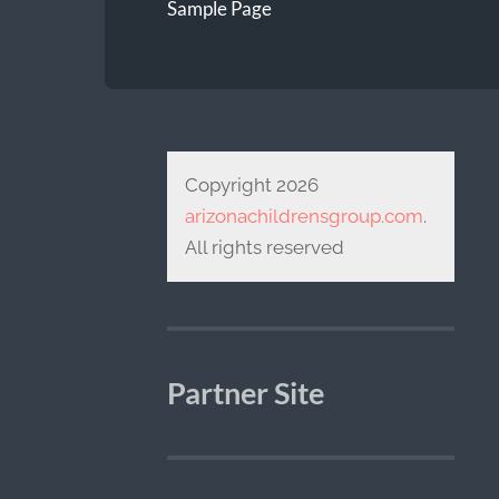
Sample Page
Copyright 2026
arizonachildrensgroup.com
.
All rights reserved
Partner Site