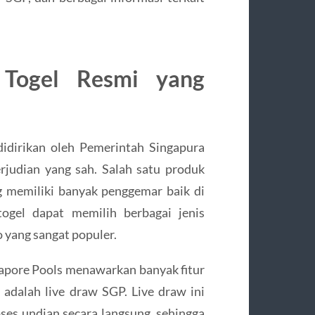
s Togel Resmi yang
idirikan oleh Pemerintah Singapura
judian yang sah. Salah satu produk
g memiliki banyak penggemar baik di
ogel dapat memilih berbagai jenis
 yang sangat populer.
apore Pools menawarkan banyak fitur
dalah live draw SGP. Live draw ini
s undian secara langsung, sehingga