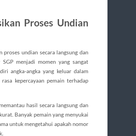
ikan Proses Undian
 proses undian secara langsung dan
raw SGP menjadi momen yang sangat
diri angka-angka yang keluar dalam
 rasa kepercayaan pemain terhadap
memantau hasil secara langsung dan
akurat. Banyak pemain yang menyukai
 lama untuk mengetahui apakah nomor
k.