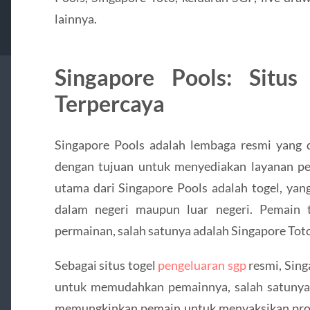
lainnya.
Singapore Pools: Situ
Terpercaya
Singapore Pools adalah lembaga resmi yang d
dengan tujuan untuk menyediakan layanan per
utama dari Singapore Pools adalah togel, yan
dalam negeri maupun luar negeri. Pemain t
permainan, salah satunya adalah Singapore Toto
Sebagai situs togel
pengeluaran sgp
resmi, Sing
untuk memudahkan pemainnya, salah satunya a
memungkinkan pemain untuk menyaksikan prose