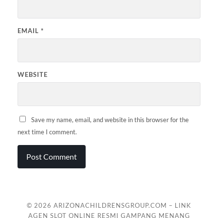
EMAIL
*
WEBSITE
Save my name, email, and website in this browser for the
next time I comment.
© 2026
ARIZONACHILDRENSGROUP.COM – LINK
AGEN SLOT ONLINE RESMI GAMPANG MENANG