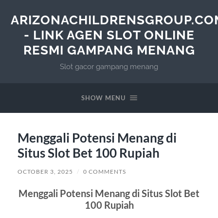
ARIZONACHILDRENSGROUP.CO
- LINK AGEN SLOT ONLINE
RESMI GAMPANG MENANG
Slot gacor gampang menang
SHOW MENU
Menggali Potensi Menang di
Situs Slot Bet 100 Rupiah
OCTOBER 3, 2025
/
0 COMMENTS
Menggali Potensi Menang di Situs Slot Bet
100 Rupiah