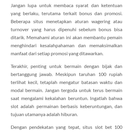
Jangan lupa untuk membaca syarat dan ketentuan
yang berlaku, terutama terkait bonus dan promosi.
Beberapa situs menetapkan aturan wagering atau
turnover yang harus dipenuhi sebelum bonus bisa
ditarik. Memahami aturan ini akan membantu pemain
menghindari kesalahpahaman dan memaksimalkan
manfaat dari setiap promosi yang ditawarkan.
Terakhir, penting untuk bermain dengan bijak dan
bertanggung jawab. Meskipun taruhan 100 rupiah
terlihat kecil, tetaplah mengatur batasan waktu dan
modal bermain. Jangan tergoda untuk terus bermain
saat mengalami kekalahan beruntun. Ingatlah bahwa
slot adalah permainan berbasis keberuntungan, dan
tujuan utamanya adalah hiburan.
Dengan pendekatan yang tepat, situs slot bet 100