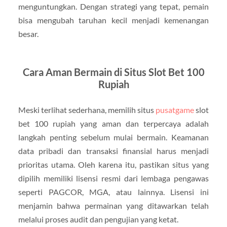
menguntungkan. Dengan strategi yang tepat, pemain
bisa mengubah taruhan kecil menjadi kemenangan
besar.
Cara Aman Bermain di Situs Slot Bet 100
Rupiah
Meski terlihat sederhana, memilih situs
pusatgame
slot
bet 100 rupiah yang aman dan terpercaya adalah
langkah penting sebelum mulai bermain. Keamanan
data pribadi dan transaksi finansial harus menjadi
prioritas utama. Oleh karena itu, pastikan situs yang
dipilih memiliki lisensi resmi dari lembaga pengawas
seperti PAGCOR, MGA, atau lainnya. Lisensi ini
menjamin bahwa permainan yang ditawarkan telah
melalui proses audit dan pengujian yang ketat.