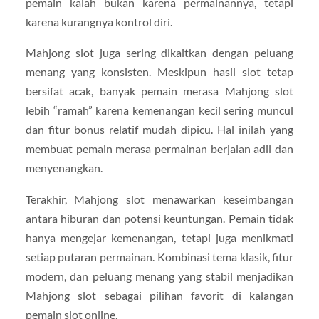
pemain kalah bukan karena permainannya, tetapi
karena kurangnya kontrol diri.
Mahjong slot juga sering dikaitkan dengan peluang
menang yang konsisten. Meskipun hasil slot tetap
bersifat acak, banyak pemain merasa Mahjong slot
lebih “ramah” karena kemenangan kecil sering muncul
dan fitur bonus relatif mudah dipicu. Hal inilah yang
membuat pemain merasa permainan berjalan adil dan
menyenangkan.
Terakhir, Mahjong slot menawarkan keseimbangan
antara hiburan dan potensi keuntungan. Pemain tidak
hanya mengejar kemenangan, tetapi juga menikmati
setiap putaran permainan. Kombinasi tema klasik, fitur
modern, dan peluang menang yang stabil menjadikan
Mahjong slot sebagai pilihan favorit di kalangan
pemain slot online.