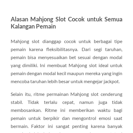
Alasan Mahjong Slot Cocok untuk Semua
Kalangan Pemain
Mahjong slot dianggap cocok untuk berbagai tipe
pemain karena fleksibilitasnya. Dari segi taruhan,
pemain bisa menyesuaikan bet sesuai dengan modal
yang dimiliki. Ini membuat Mahjong slot ideal untuk
pemain dengan modal kecil maupun mereka yang ingin
mencoba taruhan lebih besar untuk mengejar jackpot.
Selain itu, ritme permainan Mahjong slot cenderung
stabil. Tidak terlalu cepat, namun juga tidak
membosankan. Ritme ini memberikan waktu bagi
pemain untuk berpikir dan mengontrol emosi saat
bermain. Faktor ini sangat penting karena banyak