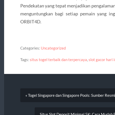
Pendekatan yang tepat menjadikan pengalaman 
menguntungkan bagi setiap pemain yang in
ORBIT4D.
Categories:
Uncategorized
Tags:
situs togel terbaik dan terpercaya
,
slot gacor hari i
« Togel Singapore dan Singapore Pools: Sumber Resm
Situs Slot Deposit Minimal 5K: Cara Mudah 