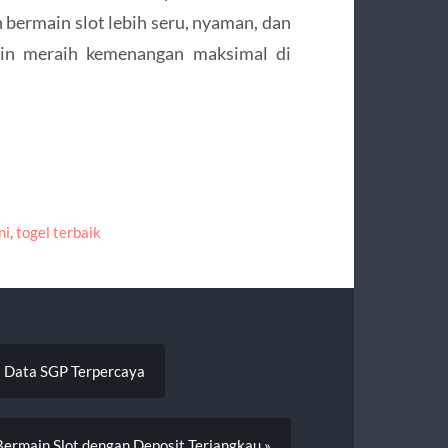
bermain slot lebih seru, nyaman, dan
gin meraih kemenangan maksimal di
ni
,
togel terbaik
i Data SGP Terpercaya
Bermain Slot dengan Deposit Terjangkau »