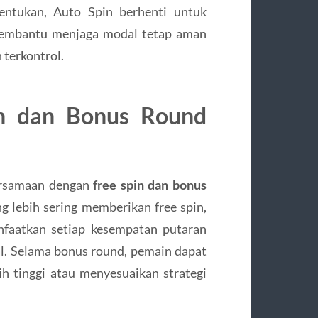
tentukan, Auto Spin berhenti untuk
 membantu menjaga modal tetap aman
 terkontrol.
n dan Bonus Round
bersamaan dengan
free spin dan bonus
g lebih sering memberikan free spin,
aatkan setiap kesempatan putaran
. Selama bonus round, pemain dapat
h tinggi atau menyesuaikan strategi