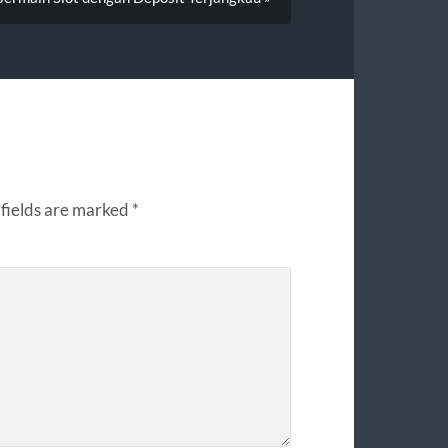
fields are marked
*