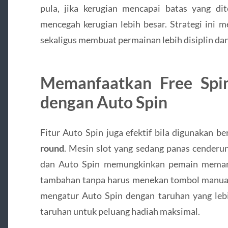
pula, jika kerugian mencapai batas yang di
mencegah kerugian lebih besar. Strategi ini
sekaligus membuat permainan lebih disiplin dan
Memanfaatkan Free Spi
dengan Auto Spin
Fitur Auto Spin juga efektif bila digunakan 
round
. Mesin slot yang sedang panas cenderun
dan Auto Spin memungkinkan pemain memanf
tambahan tanpa harus menekan tombol manual
mengatur Auto Spin dengan taruhan yang lebi
taruhan untuk peluang hadiah maksimal.